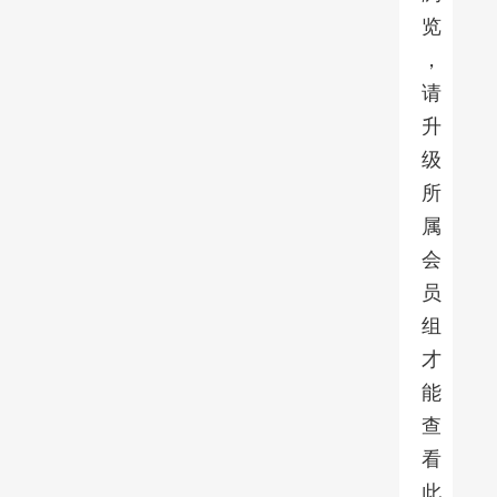
览
，
请
升
级
所
属
会
员
组
才
能
查
看
此