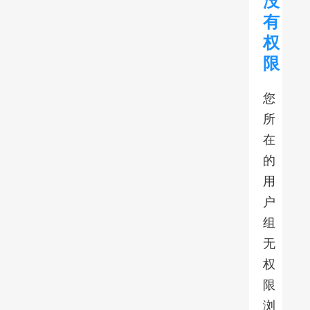
没
有
权
限
您
所
在
的
用
户
组
无
权
限
浏