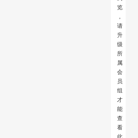
览
，
请
升
级
所
属
会
员
组
才
能
查
看
此