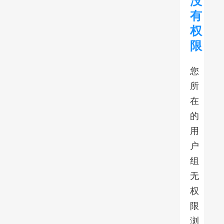
没
有
权
限
您
所
在
的
用
户
组
无
权
限
浏