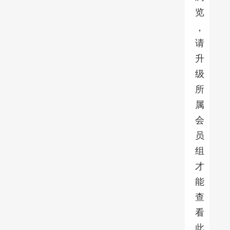
览
，
请
升
级
所
属
会
员
组
才
能
查
看
此