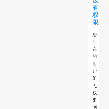
没
有
权
限
您
所
在
的
用
户
组
无
权
限
浏