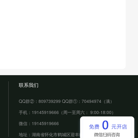
联系我们
QQ群②：809739299 QQ群①：70494974（满）
手机：19145919666（周一至周六： 9:00-18:00）
微信：19145919666
地址：湖南省怀化市鹤城区迎丰街道佳慧华盛堂