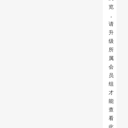
览
，
请
升
级
所
属
会
员
组
才
能
查
看
此