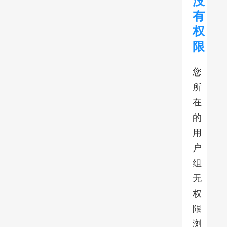
没
有
权
限
您
所
在
的
用
户
组
无
权
限
浏