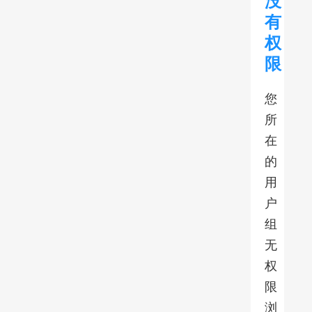
没
有
权
限
您
所
在
的
用
户
组
无
权
限
浏