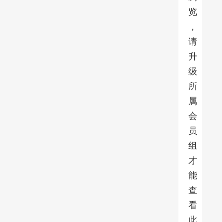
览
，
请
升
级
所
属
会
员
组
才
能
查
看
此