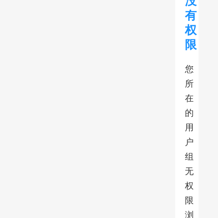
没
有
权
限
您
所
在
的
用
户
组
无
权
限
浏