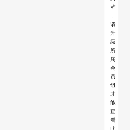
览
，
请
升
级
所
属
会
员
组
才
能
查
看
此