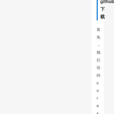
githu
下
载
首
先
，
我
们
访
问
c
o
r
e
s