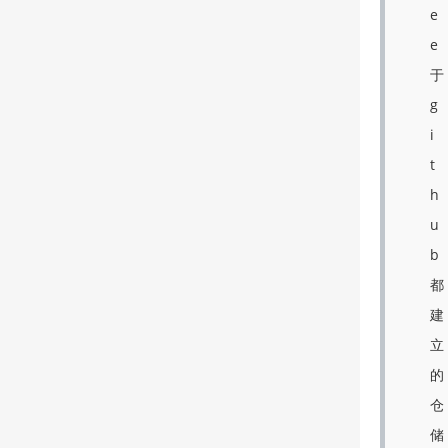
e
e
于
g
i
t
h
u
b
都
建
立
的
仓
储