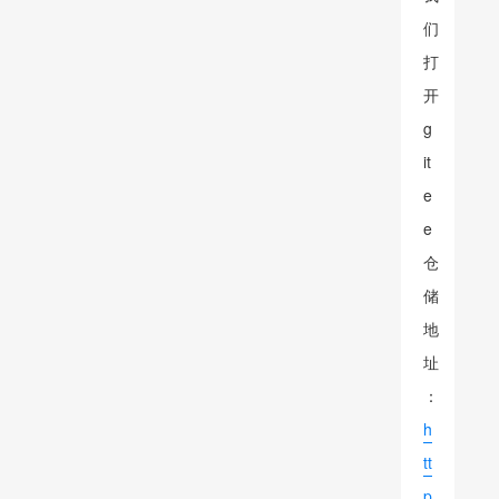
们
打
开
g
it
e
e
仓
储
地
址
：
h
tt
p