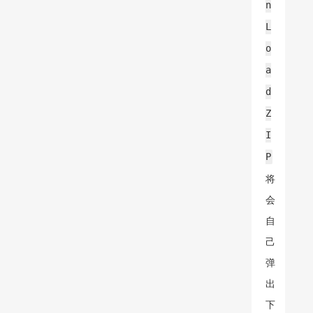
n
L
o
a
d
Z
I
P
将
会
自
己
弹
出
下