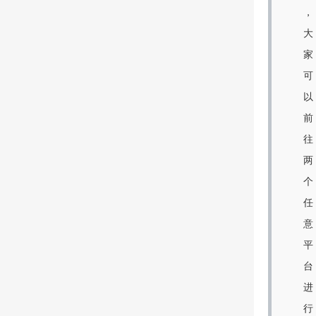
，
大
家
可
以
前
往
两
个
任
意
平
台
进
行