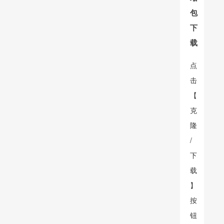
包
下
载
点
击
【
克
隆
/
下
载
】
按
钮