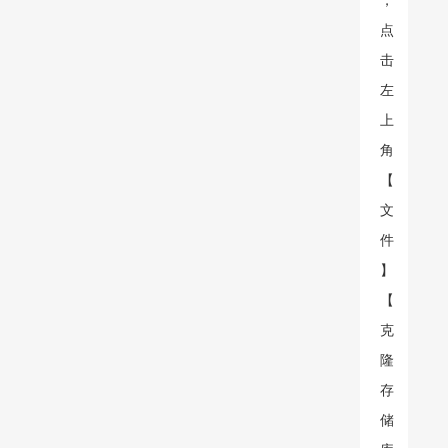
点
击
左
上
角
【
文
件
】
【
克
隆
存
储