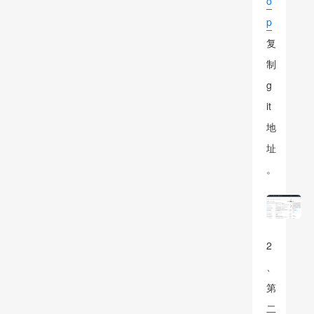
o
p
复
制
g
it
地
址
。
2
、
第
二