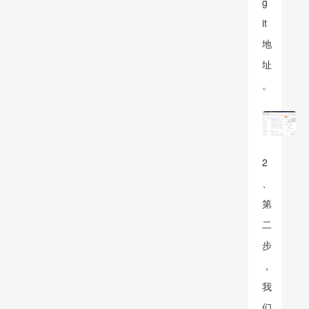
g
it
地
址
。
2
、
第
二
步
，
我
们