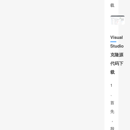
载
Visual
Studio
克隆源
代码下
载
1
、
首
先
，
我