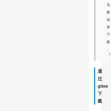
克
隆
或
者
下
载
。
通
过
gitee
下
载