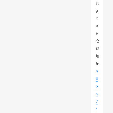
的
g
it
e
e
仓
储
地
址
h
tt
p
s
:/
/