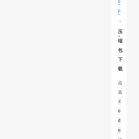
o
p
，
压
缩
包
下
载
点
击
c
o
d
e