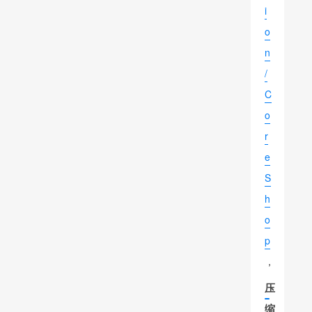
i
o
n
/
C
o
r
e
S
h
o
p
，
压
缩