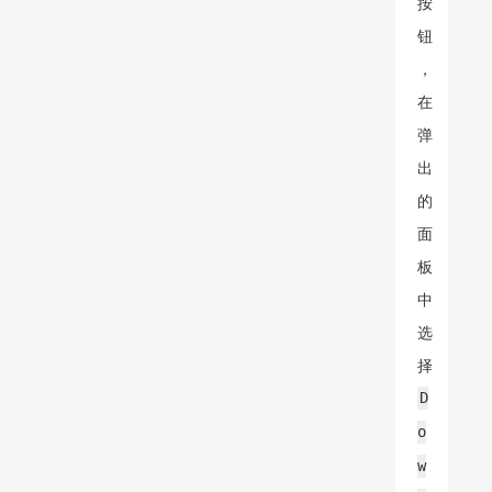
按
钮
，
在
弹
出
的
面
板
中
选
择
D
o
w