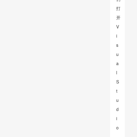
打
开
V
i
s
u
a
l
S
t
u
d
i
o
，