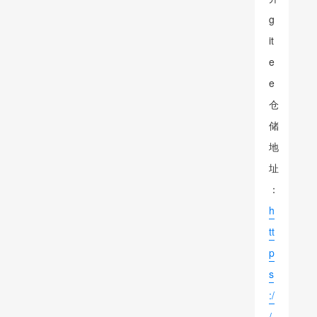
g
it
e
e
仓
储
地
址
：
h
tt
p
s
:/
/