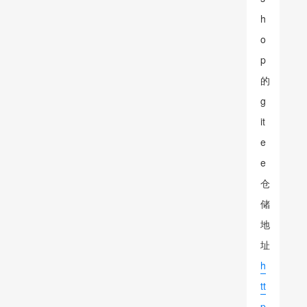
h
o
p
的
g
it
e
e
仓
储
地
址
h
tt
p