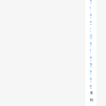
n
i
o
n
/
C
o
r
e
S
h
o
p
复
制