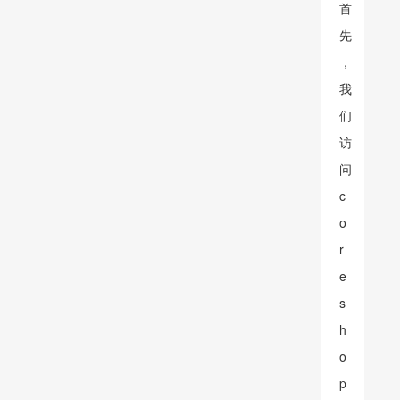
首
先
，
我
们
访
问
c
o
r
e
s
h
o
p