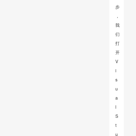
步
，
我
们
打
开
V
i
s
u
a
l
S
t
u