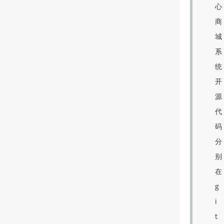
心
商
城
系
统
开
源
代
码
分
别
在
g
i
t