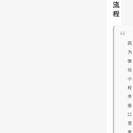
流
程
因
为
微
信
小
程
序
接
口
需
要