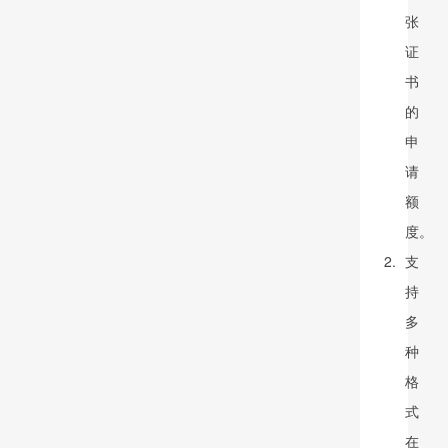
张
证
书
的
申
请
额
度。
支
持
多
种
格
式
在