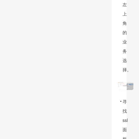
左
上
角
的
业
务
选
择。
寻
找
ssl
面
板