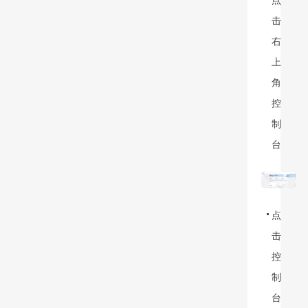
击
右
上
角
控
制
台
点
击
控
制
台