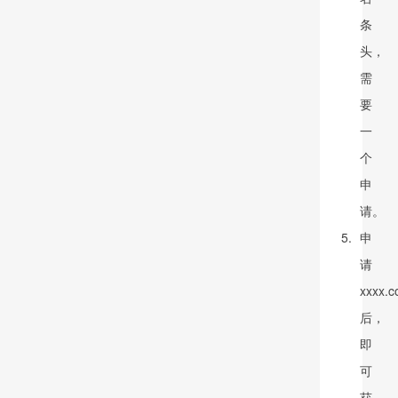
条
头，
需
要
一
个
申
请。
申
请
xxxx.
后，
即
可
获