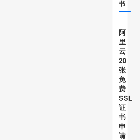
书
阿
里
云
20
张
免
费
SSL
证
书
申
请