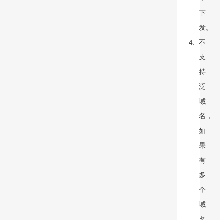
下
发。
不
支
持
泛
域
名，
如
果
有
多
个
域
名