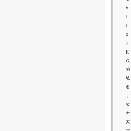
h
t
t
p
s
协
议
的
域
名
，
故
大
家
需