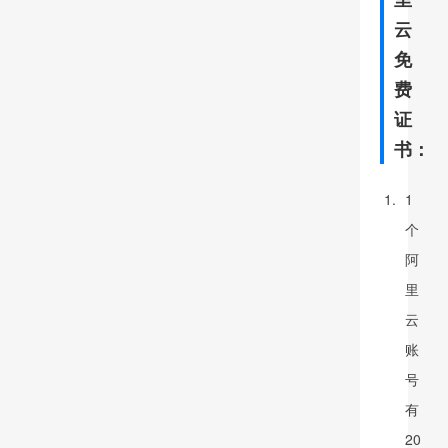
云
免
费
证
书：
1
个
阿
里
云
账
号
有
20