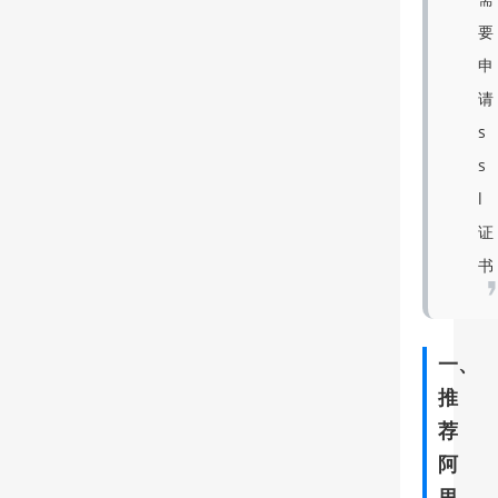
要
申
请
s
s
l
证
书
一、
推
荐
阿
里