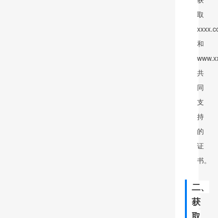
取
xxxx.
和
www.x
共
同
支
持
的
证
书。
二
、
获
取