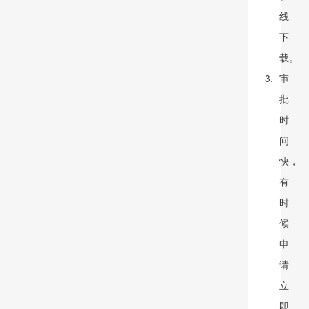
线
下
载。
审
批
时
间
快，
有
时
候
申
请
立
即