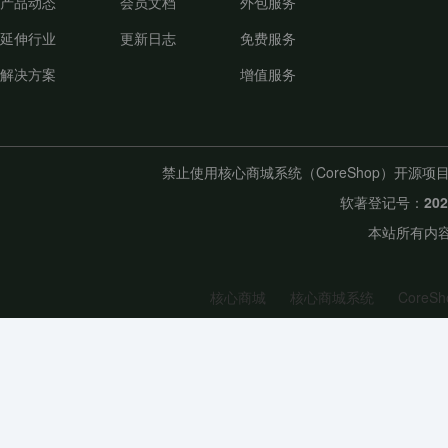
产品动态
会员文档
外包服务
延伸行业
更新日志
免费服务
解决方案
增值服务
禁止使用核心商城系统（CoreShop）开
软著登记号：
20
本站所有内容
核心商城
核心商城系统
CoreSh