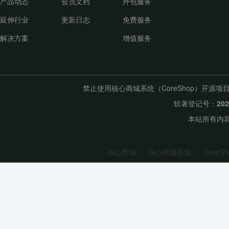
产品动态
会员文档
外包服务
延伸行业
更新日志
免费服务
解决方案
增值服务
禁止使用核心商城系统（CoreShop）开
软著登记号：
20
本站所有内容
核心商城
核心商城系统
CoreSh