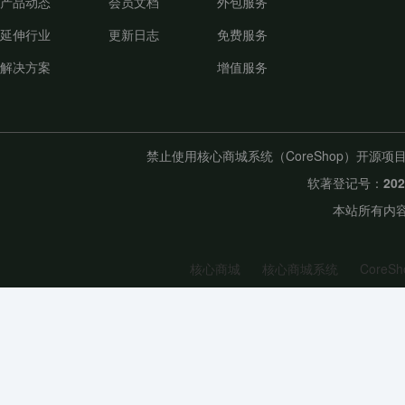
产品动态
会员文档
外包服务
延伸行业
更新日志
免费服务
解决方案
增值服务
禁止使用核心商城系统（CoreShop）开
软著登记号：
20
本站所有内容
核心商城
核心商城系统
CoreSh