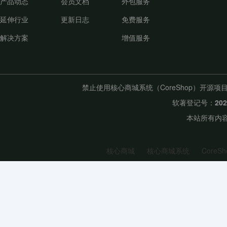
产品动态
会员文档
外包服务
延伸行业
更新日志
免费服务
解决方案
增值服务
禁止使用核心商城系统（CoreShop）开
软著登记号：
20
本站所有内容
核心商城
核心商城系统
CoreSh