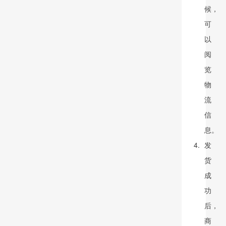
候，
可
以
阅
览
物
流
信
息。
发
货
成
功
后，
商