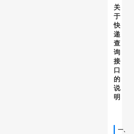
关
于
快
递
查
询
接
口
的
说
明
一、