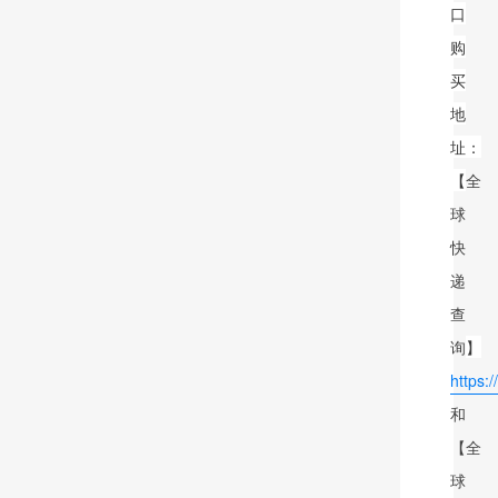
口
购
买
地
址：
【
全
球
快
递
查
询
】
https:
和
【全
球