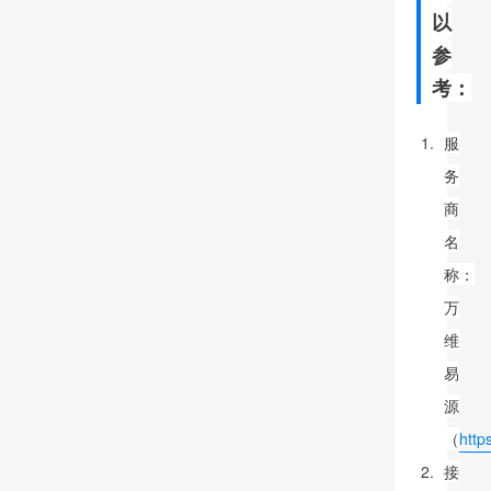
以
参
考：
服
务
商
名
称：
万
维
易
源
（
http
接