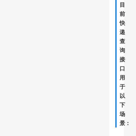
目
前
快
递
查
询
接
口
用
于
以
下
场
景：