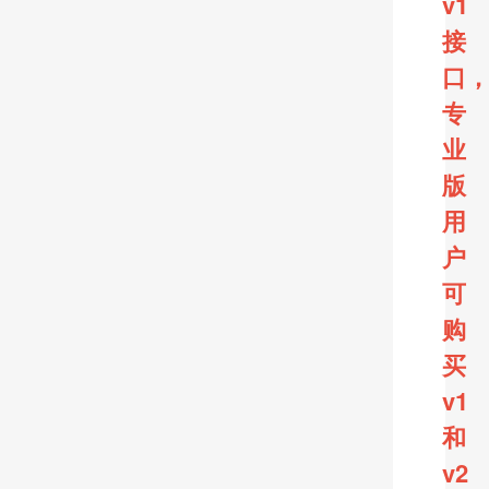
v1
接
口
专
业
版
用
户
可
购
买
v1
和
v2