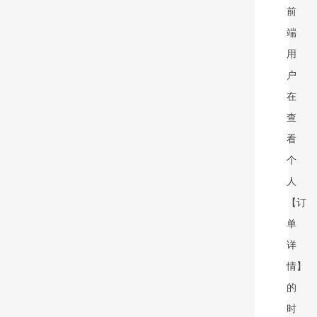
前
端
用
户
在
查
看
个
人
【订
单
详
情】
的
时