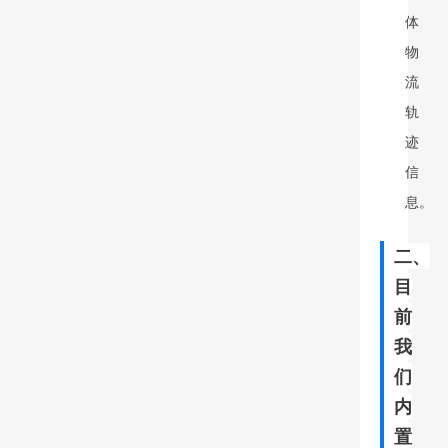
体
物
流
轨
迹
信
息。
二
、
目
前
我
们
内
置