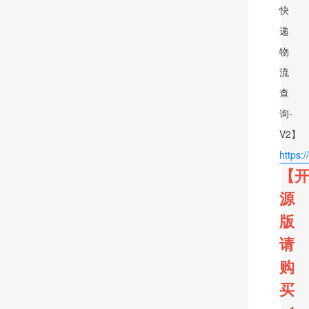
快
递
物
流
查
询-
V2】
https:
【
源
版
请
购
买