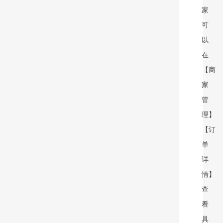
家
可
以
在
【商
家
管
理】
【订
单
详
情】
查
看
具