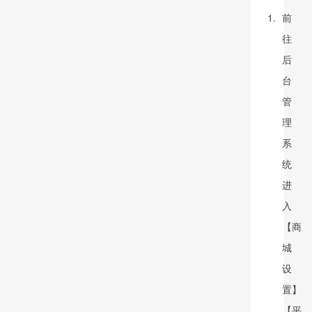
前
往
后
台
管
理
系
统
进
入
【商
城
设
置】
【平