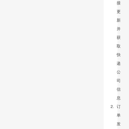
接
更
新
并
获
取
快
递
公
司
信
息
订
单
发