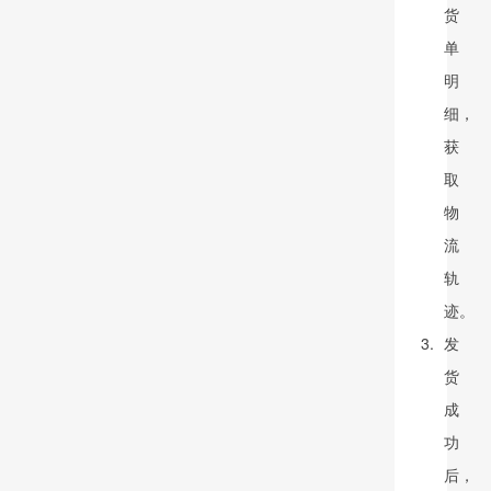
货
单
明
细，
获
取
物
流
轨
迹。
发
货
成
功
后，