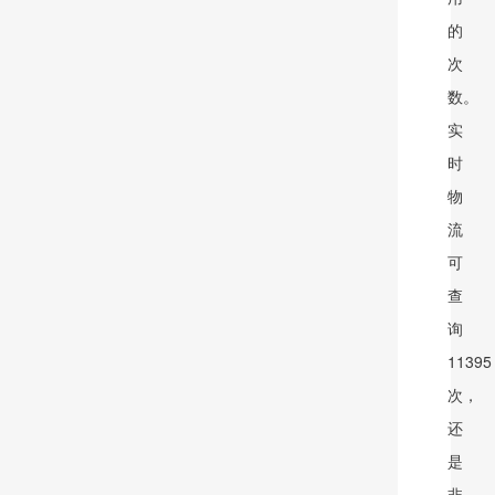
的
次
数。
实
时
物
流
可
查
询
11395
次，
还
是
非