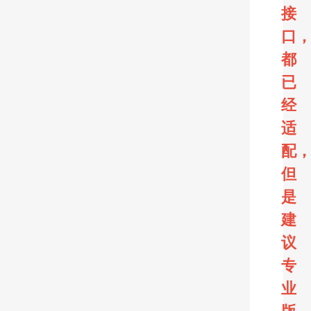
接
口
都
已
经
适
配
但
是
建
议
专
业
版