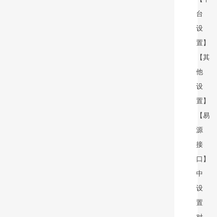
台
设
置】
【其
他
设
置】
【易
源
接
口】
中
设
置
对