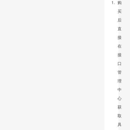
购
买
后
直
接
在
接
口
管
理
中
心
获
取
具