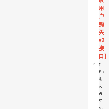
用
户
购
买
v2
接
口
价
格：
建
议
购
买
40/