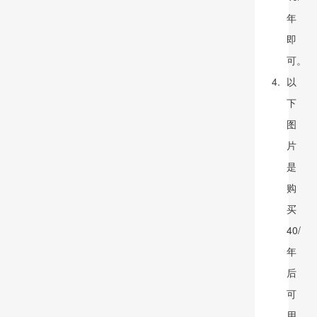
年
即
可。
以
下
图
片
是
购
买
40/
年
后
可
用