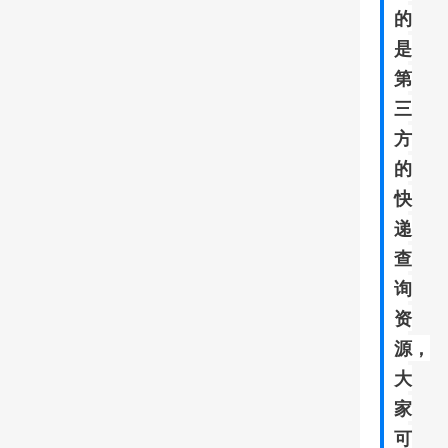
的
是
第
三
方
的
快
递
查
询
资
源，
大
家
可