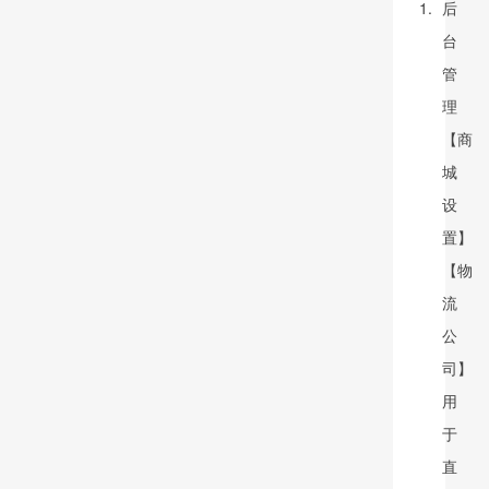
后
台
管
理
【商
城
设
置】
【物
流
公
司】
用
于
直