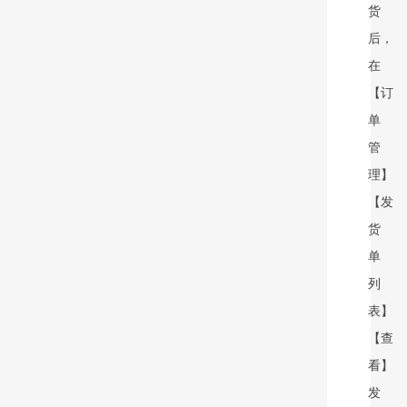
货
后，
在
【订
单
管
理】
【发
货
单
列
表】
【查
看】
发