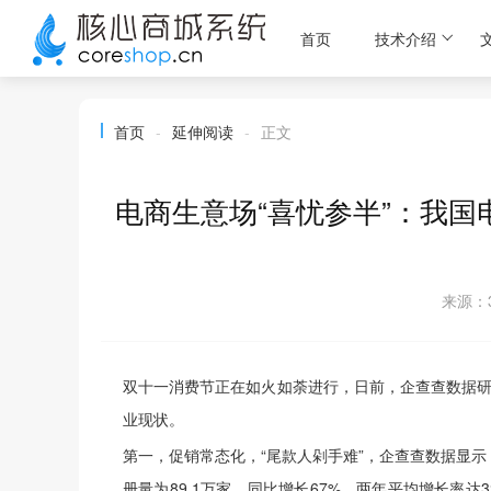
首页
技术介绍
首页
-
延伸阅读
-
正文
电商生意场“喜忧参半”：我国
来源：3
双十一消费节正在如火如荼进行，日前，企查查数据研究
业现状。
第一，促销常态化，“尾款人剁手难”，企查查数据显示
册量为89.1万家，同比增长67%，两年平均增长率达