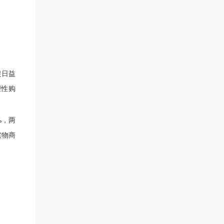
促日益
理性购
%，两
实物商