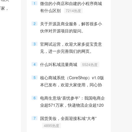
微信的小商店和自建的小程序商城
1
万家，
有什么区别
7214热度
关于开源及商业服务，解答很多小
2
伙伴对开源项目的疑问。
6607热度
官网试运营，欢迎大家多提宝贵意
3
见，进一步完善我们的网页。
6424热度
什么叫私域流量商城
4
5524热度
核心商城系统（CoreShop）v1.0版
5
本已发布，欢迎大家使用，同心协
力，共创开源
5388热度
电商生意场“喜忧参半”：我国电商企
6
业超571万家，快递物流企业超120
万家
5314热度
国货美妆，全面迎接私域“大考”
7
4895热度