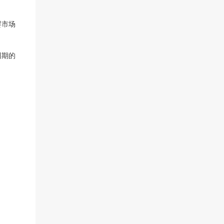
婴市场
同期的