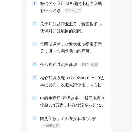
微信的小商店和自建的小程序商城
1
有什么区别
7214热度
关于开源及商业服务，解答很多小
2
伙伴对开源项目的疑问。
6607热度
官网试运营，欢迎大家多提宝贵意
3
见，进一步完善我们的网页。
6423热度
什么叫私域流量商城
4
5524热度
核心商城系统（CoreShop）v1.0版
5
本已发布，欢迎大家使用，同心协
力，共创开源
5388热度
电商生意场“喜忧参半”：我国电商企
6
业超571万家，快递物流企业超120
万家
5314热度
国货美妆，全面迎接私域“大考”
7
4895热度