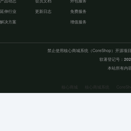
产品动态
会员文档
外包服务
延伸行业
更新日志
免费服务
解决方案
增值服务
禁止使用核心商城系统（CoreShop）开
软著登记号：
20
本站所有内容
核心商城
核心商城系统
CoreSh