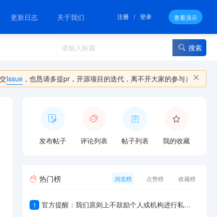
更新日志
关于我们
注册
/
登录
查看演示
搜索
交
Issue
，也恳请多提pr，开源项目的迭代，离不开大家的参与）
发布帖子
评论列表
帖子列表
我的收藏
热门榜
浏览榜
点赞榜
收藏榜
官方提醒：我们原则上不鼓励个人或机构进行私下交易，若进行私下交易，请务必严谨，减少不必要的经济损失与纠纷。
1