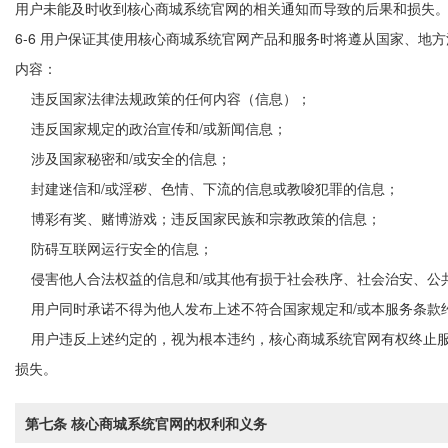
用户未能及时收到核心商城系统官网的相关通知而导致的后果和损失
6-6 用户保证其使用核心商城系统官网产品和服务时将遵从国家、
内容：
违反国家法律法规政策的任何内容（信息）；
违反国家规定的政治宣传和/或新闻信息；
涉及国家秘密和/或安全的信息；
封建迷信和/或淫秽、色情、下流的信息或教唆犯罪的信息；
博彩有奖、赌博游戏；违反国家民族和宗教政策的信息；
防碍互联网运行安全的信息；
侵害他人合法权益的信息和/或其他有损于社会秩序、社会治安、公
用户同时承诺不得为他人发布上述不符合国家规定和/或本服务条款约定
用户违反上述约定的，视为根本违约，核心商城系统官网有权终止服
损失。
第七条 核心商城系统官网的权利和义务