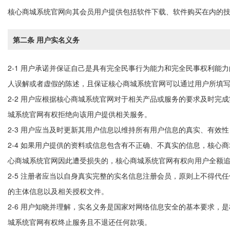
核心商城系统官网向其会员用户提供包括软件下载、软件购买在内的技术服
第二条 用户实名义务
2-1 用户承诺并保证自己是具有完全民事行为能力和完全民事权利
人误解或者虚假的陈述，且保证核心商城系统官网可以通过用户所填
2-2 用户应根据核心商城系统官网对于相关产品或服务的要求及时
城系统官网有权拒绝向该用户提供相关服务。
2-3 用户应当及时更新其用户信息以维持所有用户信息的真实、有效
2-4 如果用户提供的资料或信息包含有不正确、不真实的信息，核
心商城系统官网因此遭受损失的，核心商城系统官网有权向用户全额
2-5 注册者应当以自身真实完整的实名信息注册会员，原则上不得
的主体信息以及相关授权文件。
2-6 用户知晓并理解，实名义务是国家对网络信息安全的基本要求
城系统官网有权终止服务且不退还任何款项。