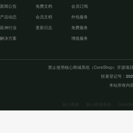
新闻公告
免费文档
会员订阅
产品动态
会员文档
外包服务
延伸行业
更新日志
免费服务
解决方案
增值服务
禁止使用核心商城系统（CoreShop）开
软著登记号：
20
本站所有内容
核心商城
核心商城系统
CoreSh