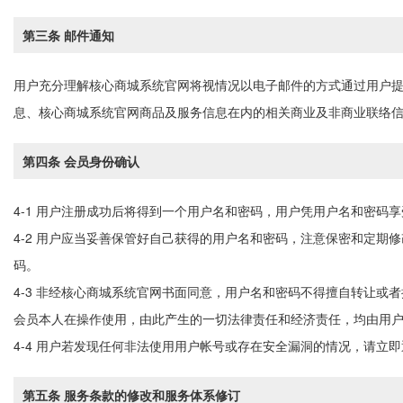
第三条 邮件通知
用户充分理解核心商城系统官网将视情况以电子邮件的方式通过用户
息、核心商城系统官网商品及服务信息在内的相关商业及非商业联络
第四条 会员身份确认
4-1 用户注册成功后将得到一个用户名和密码，用户凭用户名和密码
4-2 用户应当妥善保管好自己获得的用户名和密码，注意保密和定
码。
4-3 非经核心商城系统官网书面同意，用户名和密码不得擅自转让
会员本人在操作使用，由此产生的一切法律责任和经济责任，均由用
4-4 用户若发现任何非法使用用户帐号或存在安全漏洞的情况，请立
第五条 服务条款的修改和服务体系修订