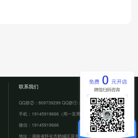
联系我们
QQ群②：809739299 QQ群①：70494974（满）
手机：19145919666（周一至周六： 9:00-18:00）
微信：19145919666
地址：湖南省怀化市鹤城区迎丰街道佳慧华盛堂