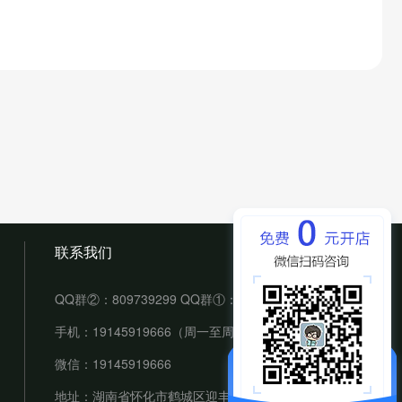
联系我们
QQ群②：809739299 QQ群①：70494974（满）
手机：19145919666（周一至周六： 9:00-18:00）
微信：19145919666
地址：湖南省怀化市鹤城区迎丰街道佳慧华盛堂