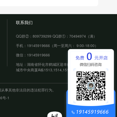
联系我们
QQ群②：809739299 QQ群①：70494974（满）
手机：19145919666（周一至周六： 9:00-18:00）
微信：19145919666
地址：湖南省怀化市鹤城区迎丰街道佳慧华盛堂
城市中央商厦A栋1513,1514,1515室
使用从事其他非法目的违法犯罪行为。
36号-1
。