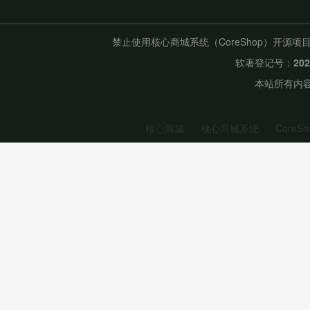
禁止使用核心商城系统（CoreShop）开
软著登记号：
20
本站所有内容
核心商城
核心商城系统
CoreSh