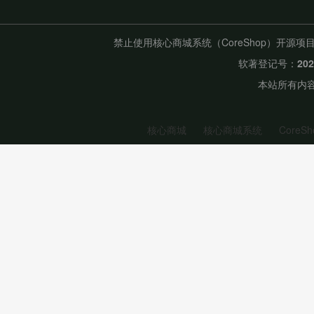
禁止使用核心商城系统（CoreShop）开
软著登记号：
20
本站所有内容
核心商城
核心商城系统
CoreSh