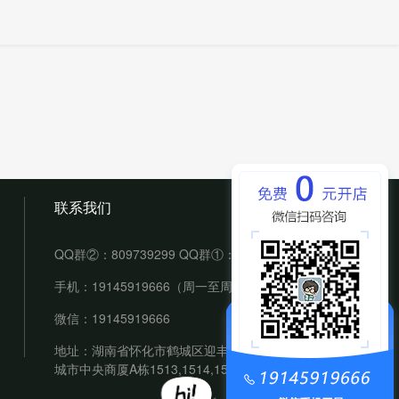
联系我们
QQ群②：809739299 QQ群①：70494974（满）
手机：19145919666（周一至周六： 9:00-18:00）
微信：19145919666
地址：湖南省怀化市鹤城区迎丰街道佳慧华盛堂
城市中央商厦A栋1513,1514,1515室