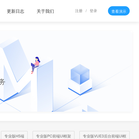
更新日志
关于我们
注册
/
登录
查看演示
务
专业版H5端
专业版PC前端UI框架
专业版VUE3后台前端UI框