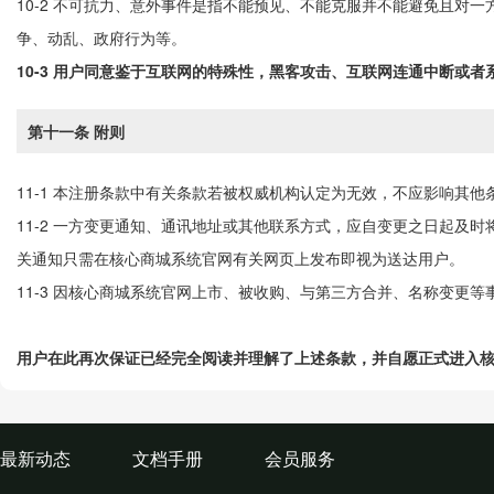
10-2 不可抗力、意外事件是指不能预见、不能克服并不能避免且
争、动乱、政府行为等。
10-3 用户同意鉴于互联网的特殊性，黑客攻击、互联网连通中断或
第十一条 附则
11-1 本注册条款中有关条款若被权威机构认定为无效，不应影响其
11-2 一方变更通知、通讯地址或其他联系方式，应自变更之日起
关通知只需在核心商城系统官网有关网页上发布即视为送达用户。
11-3 因核心商城系统官网上市、被收购、与第三方合并、名称变更
用户在此再次保证已经完全阅读并理解了上述条款，并自愿正式进入
最新动态
文档手册
会员服务