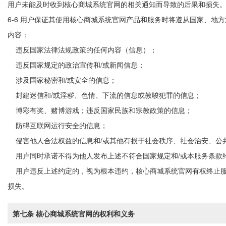
用户未能及时收到核心商城系统官网的相关通知而导致的后果和损失
6-6 用户保证其使用核心商城系统官网产品和服务时将遵从国家、
内容：
违反国家法律法规政策的任何内容（信息）；
违反国家规定的政治宣传和/或新闻信息；
涉及国家秘密和/或安全的信息；
封建迷信和/或淫秽、色情、下流的信息或教唆犯罪的信息；
博彩有奖、赌博游戏；违反国家民族和宗教政策的信息；
防碍互联网运行安全的信息；
侵害他人合法权益的信息和/或其他有损于社会秩序、社会治安、公
用户同时承诺不得为他人发布上述不符合国家规定和/或本服务条款约定
用户违反上述约定的，视为根本违约，核心商城系统官网有权终止服
损失。
第七条 核心商城系统官网的权利和义务