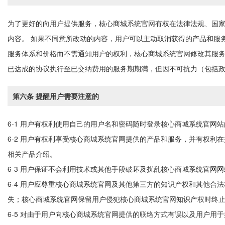
为了更好的向用户提供服务，核心商城系统官网有权在法律法规、国
内容。 如果不同意所改动的内容，用户可以主动取消获得的产品和服
服务体系和价格而不需通知用户的权利，核心商城系统官网修改其服
已达成的协议执行至已交纳费用的服务期期满，但因不可抗力（包括
第六条 提醒用户需要注意的
6-1 用户有权利使用自己的用户名和密码随时登录核心商城系统官网
6-2 用户有权利享受核心商城系统官网提供的产品和服务，并有权
相关产品介绍。
6-3 用户保证不会利用技术或其他手段破坏及扰乱核心商城系统官网
6-4 用户应尊重核心商城系统官网及其他第三方的知识产权和其他
失；核心商城系统官网保留用户侵犯核心商城系统官网知识产权时终
6-5 对由于用户向核心商城系统官网提供的联络方式有误以及用户