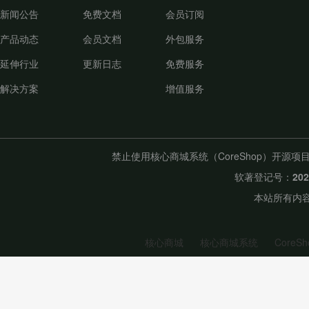
新闻公告
免费文档
会员订阅
产品动态
会员文档
外包服务
延伸行业
更新日志
免费服务
解决方案
增值服务
禁止使用核心商城系统（CoreShop）开
软著登记号：
20
本站所有内容
核心商城
核心商城系统
CoreSh