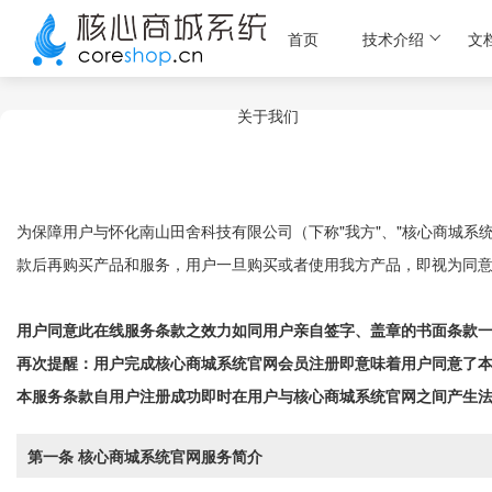
首页
技术介绍
文
关于我们
为保障用户与怀化南山田舍科技有限公司（下称"我方"、"核心商城
款后再购买产品和服务，用户一旦购买或者使用我方产品，即视为同
用户同意此在线服务条款之效力如同用户亲自签字、盖章的书面条款
再次提醒：用户完成核心商城系统官网会员注册即意味着用户同意了
本服务条款自用户注册成功即时在用户与核心商城系统官网之间产生
第一条 核心商城系统官网服务简介