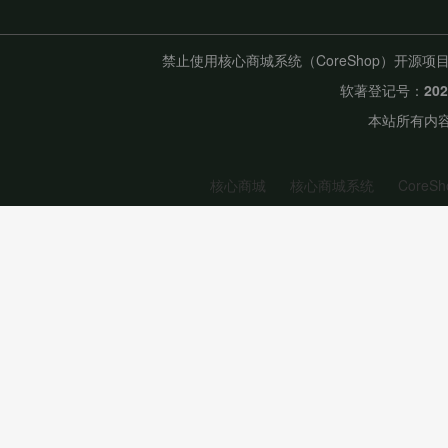
禁止使用核心商城系统（CoreShop）开
软著登记号：
20
本站所有内容
核心商城
核心商城系统
CoreSh