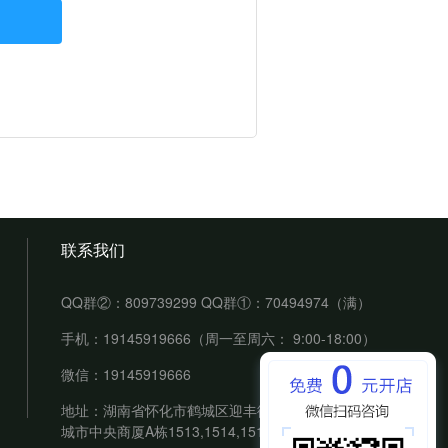
联系我们
QQ群②：809739299 QQ群①：70494974（满）
手机：19145919666（周一至周六： 9:00-18:00）
微信：19145919666
地址：湖南省怀化市鹤城区迎丰街道佳慧华盛堂
城市中央商厦A栋1513,1514,1515室