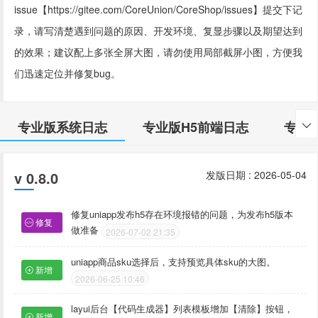
issue【https://gitee.com/CoreUnion/CoreShop/issues】提交下记
录，请写清楚遇到问题的原因、开发环境、复显步骤以及期望达到
的效果；建议配上多张全屏大图，请勿使用局部截屏小图，方便我
们迅速定位并修复bug。
专业版系统日志
专业版H5前端日志
专业

v 0.8.0
发版日期 : 2026-05-04
修复uniapp发布h5存在环境报错的问题，为发布h5版本
修复
做准备
2026-07-02 21:35
uniapp商品sku选择后，支持预览具体sku的大图。
新增
2026-06-25 10:46
layui后台【代码生成器】列表模板增加【清除】按钮，
新增