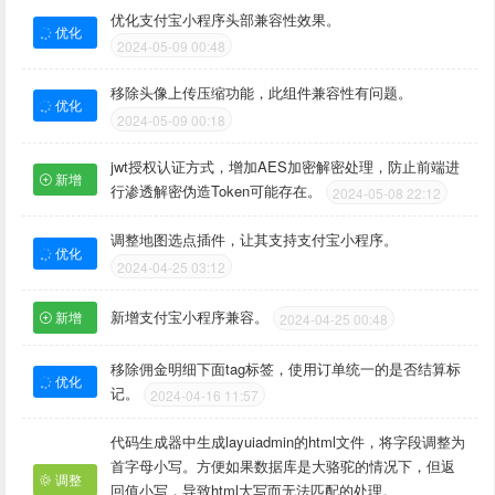
优化支付宝小程序头部兼容性效果。
优化
2024-05-09 00:48
移除头像上传压缩功能，此组件兼容性有问题。
优化
2024-05-09 00:18
jwt授权认证方式，增加AES加密解密处理，防止前端进
新增
行渗透解密伪造Token可能存在。
2024-05-08 22:12
调整地图选点插件，让其支持支付宝小程序。
优化
2024-04-25 03:12
新增支付宝小程序兼容。
新增
2024-04-25 00:48
移除佣金明细下面tag标签，使用订单统一的是否结算标
优化
记。
2024-04-16 11:57
代码生成器中生成layuiadmin的html文件，将字段调整为
首字母小写。方便如果数据库是大骆驼的情况下，但返
调整
回值小写，导致html大写而无法匹配的处理。